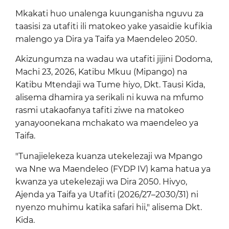
Mkakati huo unalenga kuunganisha nguvu za
taasisi za utafiti ili matokeo yake yasaidie kufikia
malengo ya Dira ya Taifa ya Maendeleo 2050.
Akizungumza na wadau wa utafiti jijini Dodoma,
Machi 23, 2026, Katibu Mkuu (Mipango) na
Katibu Mtendaji wa Tume hiyo, Dkt. Tausi Kida,
alisema dhamira ya serikali ni kuwa na mfumo
rasmi utakaofanya tafiti ziwe na matokeo
yanayoonekana mchakato wa maendeleo ya
Taifa.
"Tunajielekeza kuanza utekelezaji wa Mpango
wa Nne wa Maendeleo (FYDP IV) kama hatua ya
kwanza ya utekelezaji wa Dira 2050. Hivyo,
Ajenda ya Taifa ya Utafiti (2026/27–2030/31) ni
nyenzo muhimu katika safari hii," alisema Dkt.
Kida.