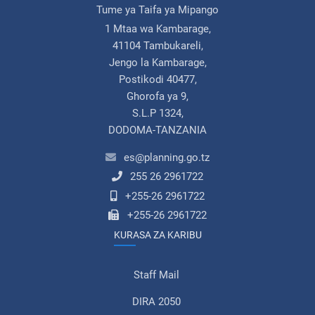
Tume ya Taifa ya Mipango
1 Mtaa wa Kambarage,
41104 Tambukareli,
Jengo la Kambarage,
Postikodi 40477,
Ghorofa ya 9,
S.L.P 1324,
DODOMA-TANZANIA
es@planning.go.tz
255 26 2961722
+255-26 2961722
+255-26 2961722
KURASA ZA KARIBU
Staff Mail
DIRA 2050